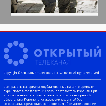
Copyright © Открытый телеканал. תנועת הערבות. All rights reserved.
Все права на материалы, опубликованные на сайте opentv.tv,
охраняются в соответствии с законодательством Израиля. При
использовании материалов сайта гиперссылка на opentv.tv
обязательна. Перепечатка эксклюзивных статей без
согласования с редакцией запрещена. Любое использование