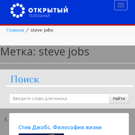
Toggl
naviga
Главная
/
steve jobs
Метка:
steve jobs
Поиск
Стив Джобс. Философия жизни