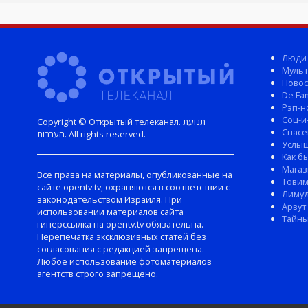
Люди
Мульт
Новос
De Fam
Рэп-н
Соц-и
Copyright © Открытый телеканал. תנועת
Спасе
הערבות. All rights reserved.
Услы
Как б
Магаз
Все права на материалы, опубликованные на
Тови
сайте opentv.tv, охраняются в соответствии с
Лиму
законодательством Израиля. При
Арвут
использовании материалов сайта
Тайны
гиперссылка на opentv.tv обязательна.
Перепечатка эксклюзивных статей без
согласования с редакцией запрещена.
Любое использование фотоматериалов
агентств строго запрещено.