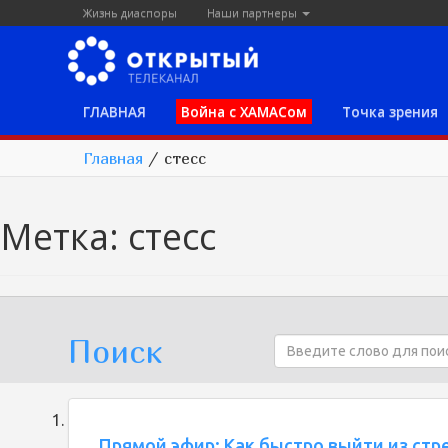
Жизнь диаспоры
Наши партнеры
ГЛАВНАЯ
Война с ХАМАСом
Точка зрения
Главная
/
стесс
Метка:
стесс
Поиск
Прямой эфир: Как быстро выйти из стре