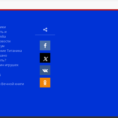
ики
ть и
ilia
овости
-ум
ние Титаника
шано
ыть?
ин игрушек
м
д
 Вечной книги