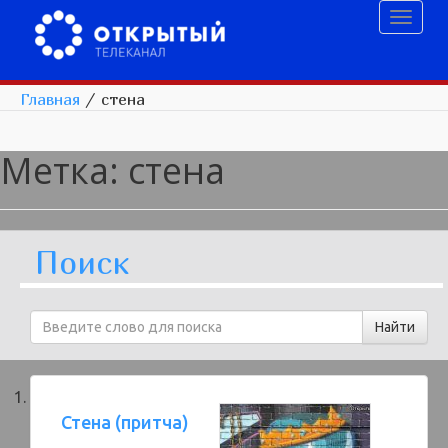
Toggl
naviga
Главная
/
стена
Метка:
стена
Поиск
Стена (притча)