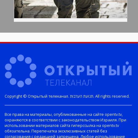
Copyright © Открытый телеканал. תנועת הערבות. All rights reserved.
Все права на материалы, опубликованные на сайте opentv.tv,
охраняются в соответствии с законодательством Израиля. При
использовании материалов сайта гиперссылка на opentv.tv
обязательна. Перепечатка эксклюзивных статей без
согласования с редакцией запрещена. Любое использование