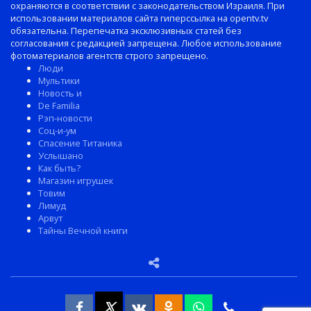
охраняются в соответствии с законодательством Израиля. При
использовании материалов сайта гиперссылка на opentv.tv
обязательна. Перепечатка эксклюзивных статей без
согласования с редакцией запрещена. Любое использование
фотоматериалов агентств строго запрещено.
Люди
Мультики
Новость и
De Familia
Рэп-новости
Соц-и-ум
Спасение Титаника
Услышано
Как быть?
Магазин игрушек
Товим
Лимуд
Арвут
Тайны Вечной книги