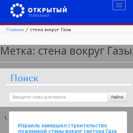
Toggl
naviga
Главная
/
стена вокруг Газы
Метка:
стена вокруг Газы
Поиск
Израиль завершил строительство
подземной стены вокруг сектора Газа