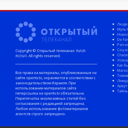
Люди
Мульт
Новос
De Fam
Рэп-н
Соц-и
Copyright © Открытый телеканал. תנועת
Спасе
הערבות. All rights reserved.
Услы
Как б
Магаз
Все права на материалы, опубликованные на
Тови
сайте opentv.tv, охраняются в соответствии с
Лиму
законодательством Израиля. При
Арвут
использовании материалов сайта
Тайны
гиперссылка на opentv.tv обязательна.
Перепечатка эксклюзивных статей без
согласования с редакцией запрещена.
Любое использование фотоматериалов
агентств строго запрещено.