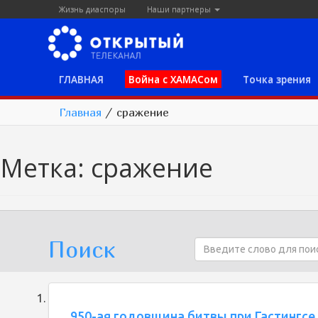
Жизнь диаспоры
Наши партнеры
ГЛАВНАЯ
Война с ХАМАСом
Точка зрения
Главная
/
сражение
Метка:
сражение
Поиск
950-ая годовщина битвы при Гастингсе