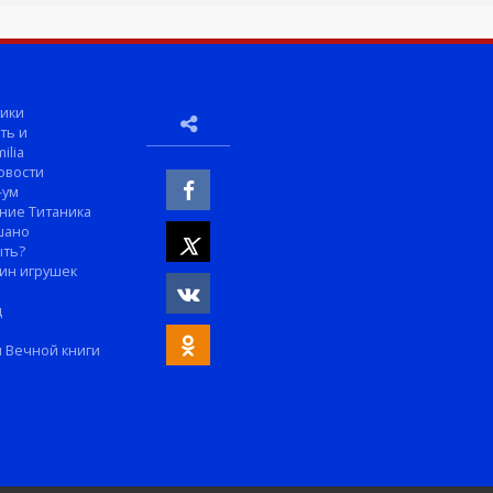
ики
ть и
ilia
овости
-ум
ние Титаника
шано
ыть?
ин игрушек
м
д
 Вечной книги