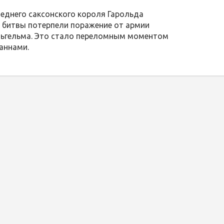
леднего саксонского короля Гарольда
й битвы потерпели поражение от армии
льгельма. Это стало переломным моментом
аннами.