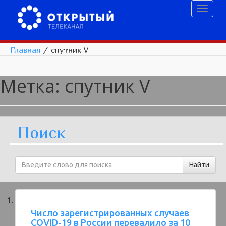
Toggl
naviga
Главная
/
спутник V
Метка:
спутник V
Поиск
Число зарегистрированных случаев
COVID-19 в России перевалило за 10