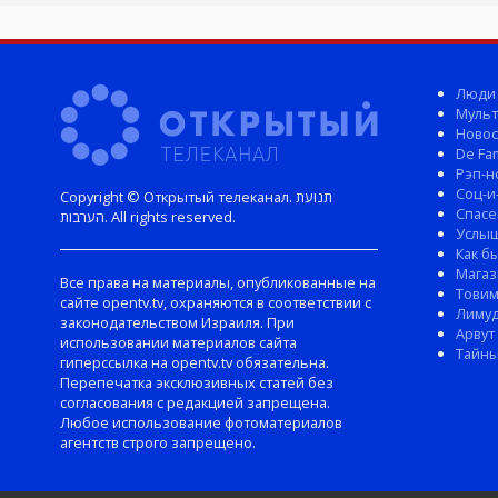
Люди
Мульт
Новос
De Fam
Рэп-н
Соц-и
Copyright © Открытый телеканал. תנועת
Спасе
הערבות. All rights reserved.
Услы
Как б
Магаз
Все права на материалы, опубликованные на
Тови
сайте opentv.tv, охраняются в соответствии с
Лиму
законодательством Израиля. При
Арвут
использовании материалов сайта
Тайны
гиперссылка на opentv.tv обязательна.
Перепечатка эксклюзивных статей без
согласования с редакцией запрещена.
Любое использование фотоматериалов
агентств строго запрещено.