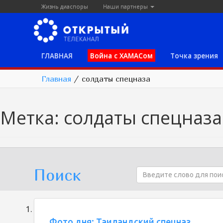
Жизнь диаспоры
Наши партнеры
ГЛАВНАЯ
Война с ХАМАСом
Точка зрения
Главная
/
солдаты спецназа
Метка:
солдаты спецназа
Поиск
Фото дня: Таиландский спецназ