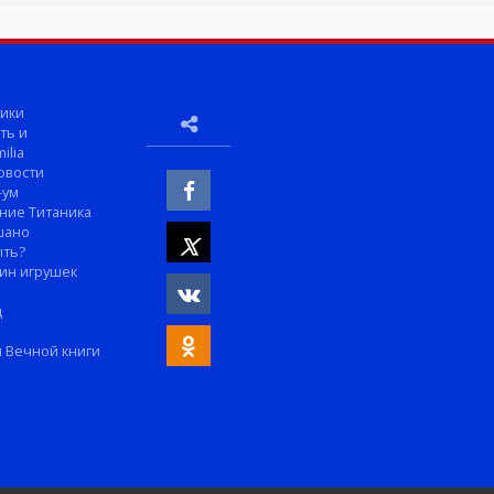
ики
ть и
ilia
овости
-ум
ние Титаника
шано
ыть?
ин игрушек
м
д
 Вечной книги