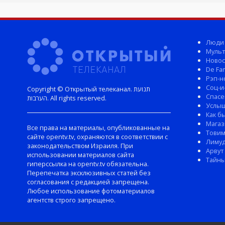
Люди
Мульт
Новос
De Fam
Рэп-н
Соц-и
Copyright © Открытый телеканал. תנועת
Спасе
הערבות. All rights reserved.
Услы
Как б
Магаз
Все права на материалы, опубликованные на
Тови
сайте opentv.tv, охраняются в соответствии с
Лиму
законодательством Израиля. При
Арвут
использовании материалов сайта
Тайны
гиперссылка на opentv.tv обязательна.
Перепечатка эксклюзивных статей без
согласования с редакцией запрещена.
Любое использование фотоматериалов
агентств строго запрещено.