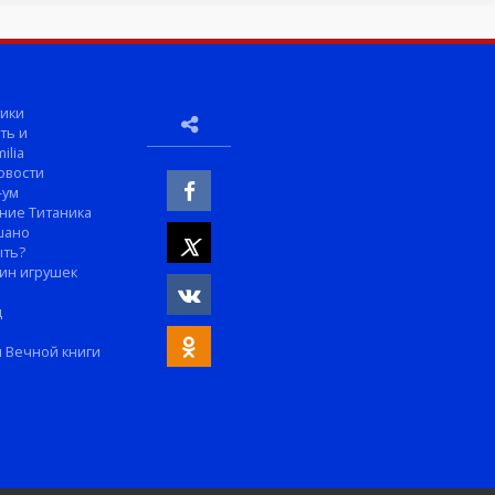
ики
ть и
ilia
овости
-ум
ние Титаника
шано
ыть?
ин игрушек
м
д
 Вечной книги