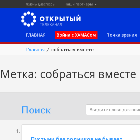
Жизнь диаспоры
Наши партнеры
ГЛАВНАЯ
Война с ХАМАСом
Точка зрения
Главная
/
собраться вместе
Метка:
собраться вместе
Поиск
Пустыни без родников не бывает