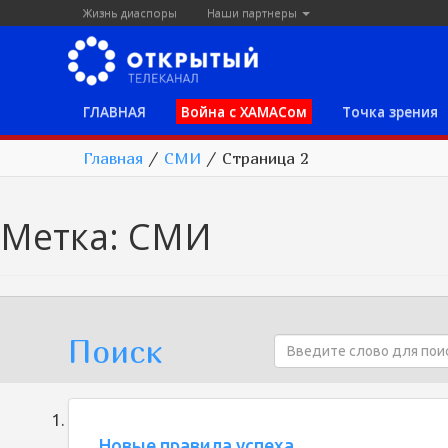
Жизнь диаспоры
Наши партнеры
ГЛАВНАЯ
Война с ХАМАСом
Точка зрения
Главная
/
СМИ
/
Страница 2
Метка:
СМИ
Поиск
Новые правила успеха