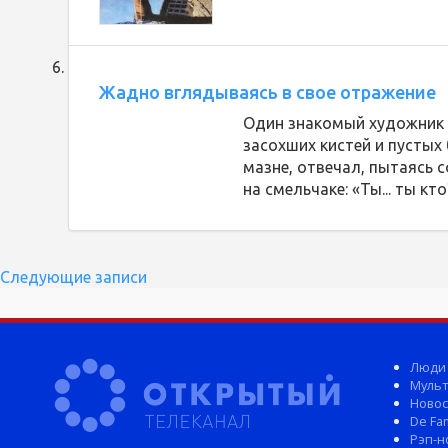
Жадно вглядываясь в свое отражение
Один знакомый художник (
засохших кистей и пустых
мазне, отвечал, пытаясь 
на смельчаке: «Ты... ты к
Навигация
Следующие записи
по
записям
Люди
Мульт
Новос
De Fam
Рэп-н