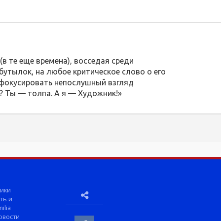
в те еще времена), восседая среди
 бутылок, на любое критическое слово о его
сфокусировать непослушный взгляд
то? Ты — толпа. А я — Художник!»
ики
ть и
ilia
овости