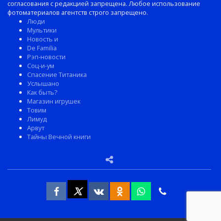
согласования с редакцией запрещена. Любое использование
фотоматериалов агентств строго запрещено.
Люди
Мультики
Новость и
De Familia
Рэп-новости
Соц-и-ум
Спасение Титаника
Услышано
Как быть?
Магазин игрушек
Товим
Лимуд
Арвут
Тайны Вечной книги