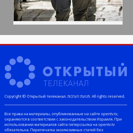
Copyright © Открытый телеканал. תנועת הערבות. All rights reserved.
Все права на материалы, опубликованные на сайте opentv.tv,
охраняются в соответствии с законодательством Израиля. При
использовании материалов сайта гиперссылка на opentv.tv
обязательна. Перепечатка эксклюзивных статей без