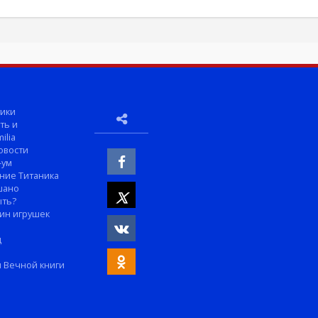
ики
ть и
ilia
овости
-ум
ние Титаника
шано
ыть?
ин игрушек
м
д
 Вечной книги