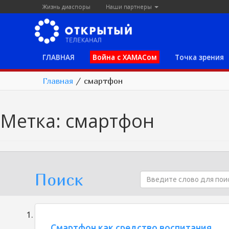
Жизнь диаспоры
Наши партнеры
ГЛАВНАЯ
Война с ХАМАСом
Точка зрения
Главная
/
смартфон
Метка:
смартфон
Поиск
Смартфон как средство воспитания