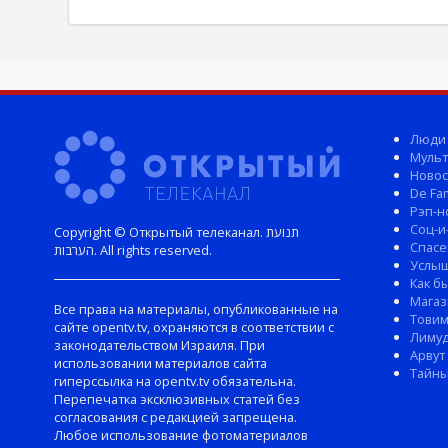
Люди
Мульт
Новос
De Fam
Рэп-н
Соц-и
Copyright © Открытый телеканал. תנועת
Спасе
הערבות. All rights reserved.
Услы
Как б
Магаз
Все права на материалы, опубликованные на
Тови
сайте opentv.tv, охраняются в соответствии с
Лиму
законодательством Израиля. При
Арвут
использовании материалов сайта
Тайны
гиперссылка на opentv.tv обязательна.
Перепечатка эксклюзивных статей без
согласования с редакцией запрещена.
Любое использование фотоматериалов