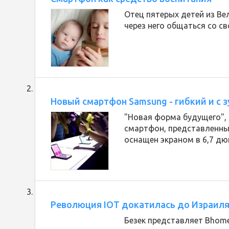
Отец пятерых детей из В
через него общаться со с
Новый смартфон Samsung - гибкий и с 
"Новая форма будущего", 
смартфон, представленный
оснащен экраном в 6,7 дюй
Революция IOT докатилась до Израил
Безек представляет Bhome