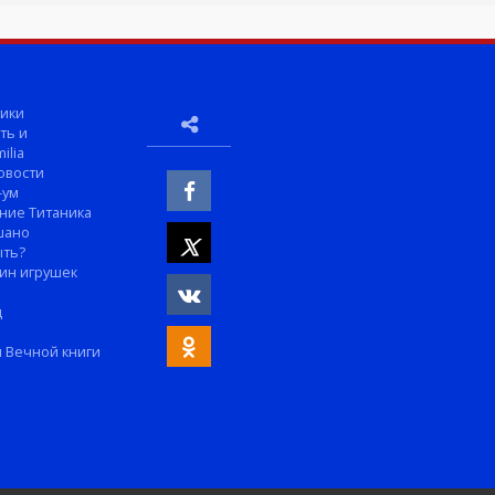
ики
ть и
ilia
овости
-ум
ние Титаника
шано
ыть?
ин игрушек
м
д
 Вечной книги