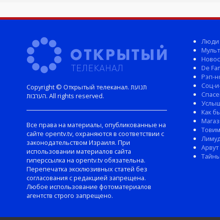
Люди
Мульт
Новос
De Fam
Рэп-н
Соц-и
Copyright © Открытый телеканал. תנועת
Спасе
הערבות. All rights reserved.
Услы
Как б
Магаз
Все права на материалы, опубликованные на
Тови
сайте opentv.tv, охраняются в соответствии с
Лиму
законодательством Израиля. При
Арвут
использовании материалов сайта
Тайны
гиперссылка на opentv.tv обязательна.
Перепечатка эксклюзивных статей без
согласования с редакцией запрещена.
Любое использование фотоматериалов
агентств строго запрещено.