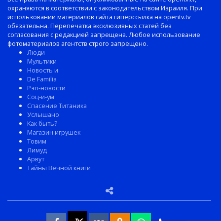
охраняются в соответствии с законодательством Израиля. При
использовании материалов сайта гиперссылка на opentv.tv
обязательна. Перепечатка эксклюзивных статей без
согласования с редакцией запрещена. Любое использование
фотоматериалов агентств строго запрещено.
Люди
Мультики
Новость и
De Familia
Рэп-новости
Соц-и-ум
Спасение Титаника
Услышано
Как быть?
Магазин игрушек
Товим
Лимуд
Арвут
Тайны Вечной книги