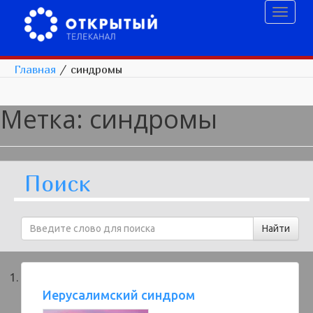
Toggl
naviga
Главная
/
синдромы
Метка:
синдромы
Поиск
Иерусалимский синдром