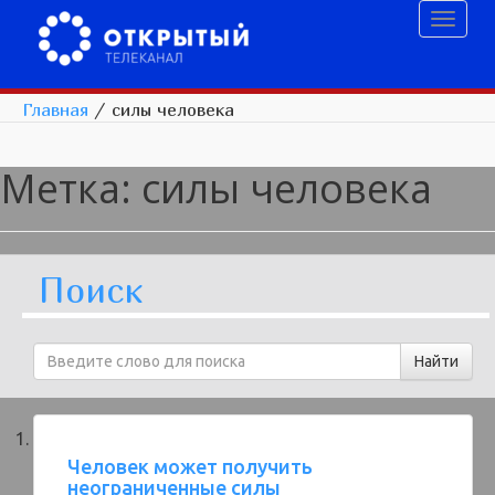
Toggl
naviga
Главная
/
силы человека
Метка:
силы человека
Поиск
Человек может получить
неограниченные силы