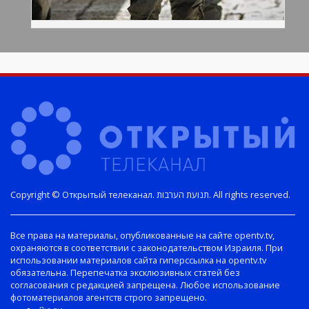
Copyright © Открытый телеканал. תנועת הערבות. All rights reserved.
Все права на материалы, опубликованные на сайте opentv.tv,
охраняются в соответствии с законодательством Израиля. При
использовании материалов сайта гиперссылка на opentv.tv
обязательна. Перепечатка эксклюзивных статей без
согласования с редакцией запрещена. Любое использование
фотоматериалов агентств строго запрещено.