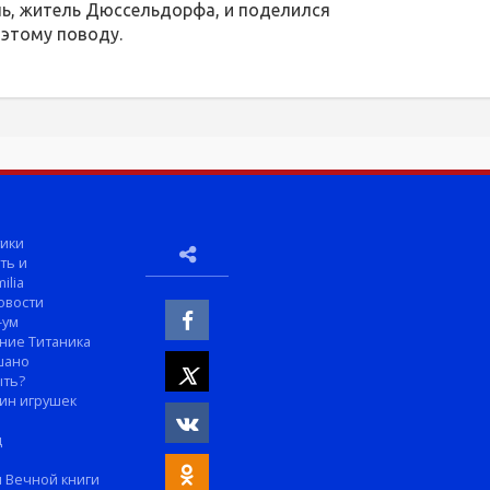
ль, житель Дюссельдорфа, и поделился
 этому поводу.
ики
ть и
ilia
овости
-ум
ние Титаника
шано
ыть?
ин игрушек
м
д
 Вечной книги