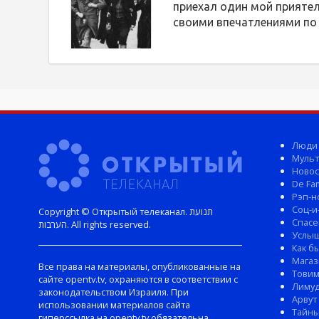
приехал один мой прияте
своими впечатлениями по
Люди
Мульт
Новос
De Fam
Рэп-н
Соц-и
Copyright © Открытый телеканал. תנועת
Спасе
הערבות. All rights reserved.
Услы
Как б
Магаз
Все права на материалы, опубликованные на
Тови
сайте opentv.tv, охраняются в соответствии с
Лиму
законодательством Израиля. При
Арвут
использовании материалов сайта
Тайны
гиперссылка на opentv.tv обязательна.