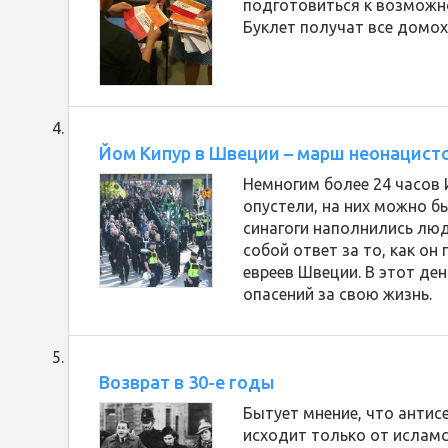
подготовиться к возможн
Буклет получат все домох
Йом Кипур в Швеции – марш неонацист
Немногим более 24 часов 
опустели, на них можно б
синагоги наполнились лю
собой ответ за то, как он
евреев Швеции. В этот де
опасений за свою жизнь.
Возврат в 30-е годы
Бытует мнение, что антис
исходит только от исламс