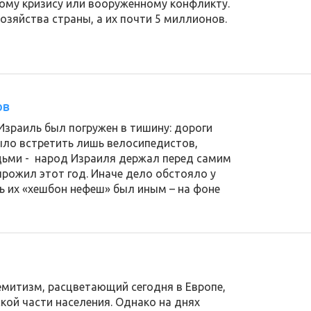
ому кризису или вооруженному конфликту.
озяйства страны, а их почти 5 миллионов.
ов
Израиль был погружен в тишину: дороги
ыло встретить лишь велосипедистов,
дьми - народ Израиля держал перед самим
 прожил этот год. Иначе дело обстояло у
нь их «хешбон нефеш» был иным – на фоне
емитизм, расцветающий сегодня в Европе,
кой части населения. Однако на днях