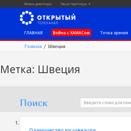
Жизнь диаспоры
Наши партнеры
ГЛАВНАЯ
Война с ХАМАСом
Точка зрения
Главная
/
Швеция
Метка:
Швеция
Поиск
Одиночество по-шведски