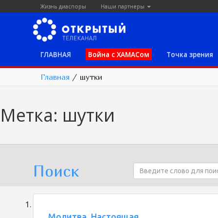
Жизнь диаспоры
Наши партнеры
ГЛАВНАЯ
Война с ХАМАСом
Точка зрения
Главная
/
шутки
Метка:
шутки
Поиск
Молитва. Настоящая