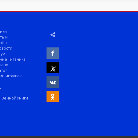
ики
ть и
ilia
овости
-ум
ние Титаника
шано
ыть?
ин игрушек
м
д
 Вечной книги