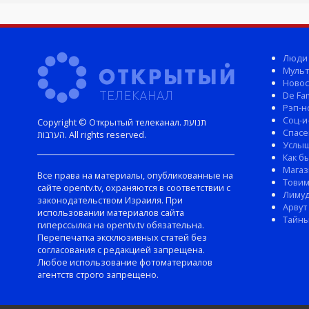
Люди
Мульт
Новос
De Fam
Рэп-н
Соц-и
Copyright © Открытый телеканал. תנועת
Спасе
הערבות. All rights reserved.
Услы
Как б
Магаз
Все права на материалы, опубликованные на
Тови
сайте opentv.tv, охраняются в соответствии с
Лиму
законодательством Израиля. При
Арвут
использовании материалов сайта
Тайны
гиперссылка на opentv.tv обязательна.
Перепечатка эксклюзивных статей без
согласования с редакцией запрещена.
Любое использование фотоматериалов
агентств строго запрещено.