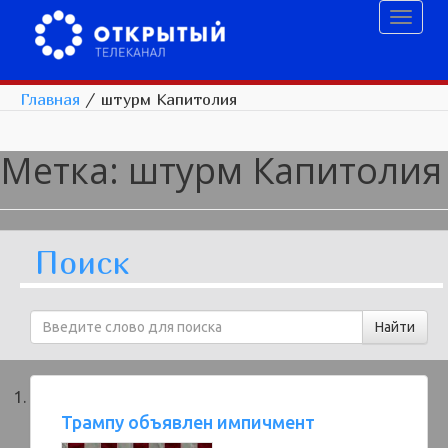
Toggl
naviga
Главная
/
штурм Капитолия
Метка:
штурм Капитолия
Поиск
Трампу объявлен импичмент