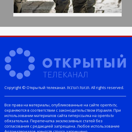
Copyright © Открытый телеканал. תנועת הערבות. All rights reserved.
Все права на материалы, опубликованные на сайте opentv.tv,
охраняются в соответствии с законодательством Израиля. При
использовании материалов сайта гиперссылка на opentv.tv
обязательна. Перепечатка эксклюзивных статей без
согласования с редакцией запрещена. Любое использование
фотоматериалов агентств строго запрещено.