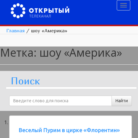
Toggl
naviga
Главная
/
шоу «Америка»
Метка:
шоу «Америка»
Поиск
Веселый Пурим в цирке «Флорентин»