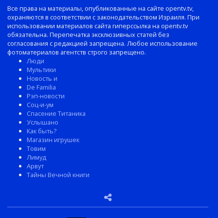
Все права на материалы, опубликованные на сайте opentv.tv,
охраняются в соответствии с законодательством Израиля. При
использовании материалов сайта гиперссылка на opentv.tv
обязательна. Перепечатка эксклюзивных статей без
согласования с редакцией запрещена. Любое использование
фотоматериалов агентств строго запрещено.
Люди
Мультики
Новость и
De Familia
Рэп-новости
Соц-и-ум
Спасение Титаника
Услышано
Как быть?
Магазин игрушек
Товим
Лимуд
Арвут
Тайны Вечной книги