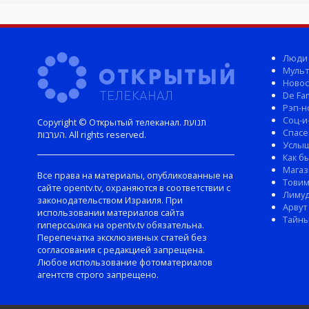
Люди
Мульт
Новос
De Fam
Рэп-н
Соц-и
Copyright © Открытый телеканал. תנועת
Спасе
הערבות. All rights reserved.
Услы
Как б
Магаз
Все права на материалы, опубликованные на
Тови
сайте opentv.tv, охраняются в соответствии с
Лиму
законодательством Израиля. При
Арвут
использовании материалов сайта
Тайны
гиперссылка на opentv.tv обязательна.
Перепечатка эксклюзивных статей без
согласования с редакцией запрещена.
Любое использование фотоматериалов
агентств строго запрещено.