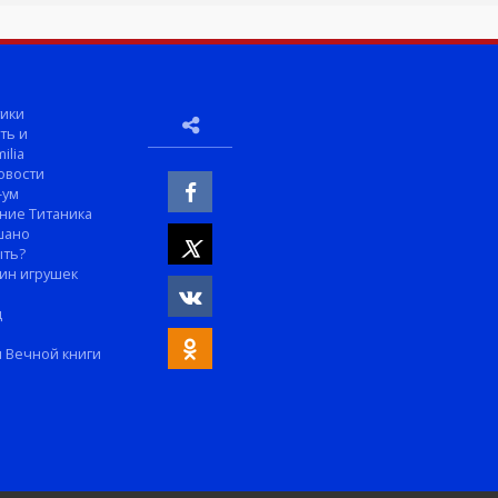
ики
ть и
ilia
овости
-ум
ние Титаника
шано
ыть?
ин игрушек
м
д
 Вечной книги