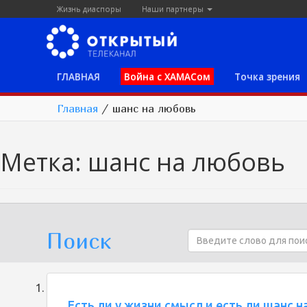
Жизнь диаспоры
Наши партнеры
ГЛАВНАЯ
Война с ХАМАСом
Точка зрения
Главная
/
шанс на любовь
Метка:
шанс на любовь
Поиск
Есть ли у жизни смысл и есть ли шанс 