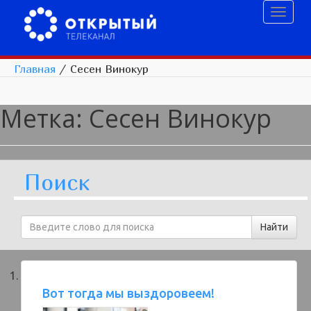
Toggl
naviga
Главная
/
Сесен Винокур
Метка:
Сесен Винокур
Поиск
Вот тогда мы выздоровеем!