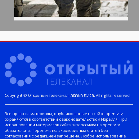
Copyright © Открытый телеканал. תנועת הערבות. All rights reserved.
Все права на материалы, опубликованные на сайте opentv.tv,
охраняются в соответствии с законодательством Израиля. При
использовании материалов сайта гиперссылка на opentv.tv
обязательна. Перепечатка эксклюзивных статей без
согласования с редакцией запрещена. Любое использование