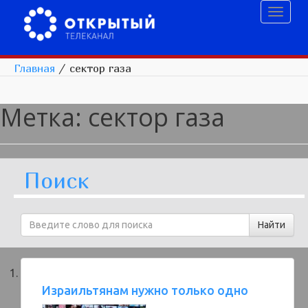
Toggl
naviga
Главная
/
сектор газа
Метка:
сектор газа
Поиск
Израильтянам нужно только одно