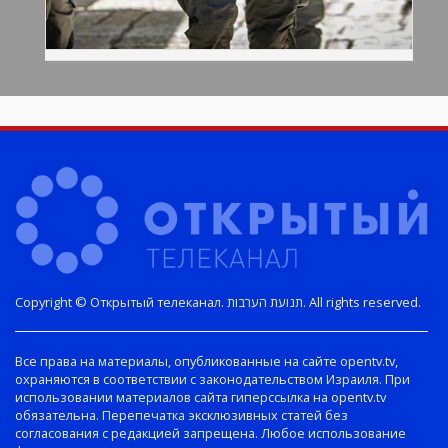
Copyright © Открытый телеканал. תנועת הערבות. All rights reserved.
Все права на материалы, опубликованные на сайте opentv.tv,
охраняются в соответствии с законодательством Израиля. При
использовании материалов сайта гиперссылка на opentv.tv
обязательна. Перепечатка эксклюзивных статей без
согласования с редакцией запрещена. Любое использование