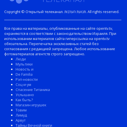
Copyright © Открытый телеканал. תנועת הערבות. All rights reserved.
Все права на материалы, опубликованные на сайте opentv.tv,
охраняются в соответствии с законодательством Израиля. При
использовании материалов сайта гиперссылка на opentv.tv
обязательна. Перепечатка эксклюзивных статей без
согласования с редакцией запрещена. Любое использование
фотоматериалов агентств строго запрещено.
Люди
Мультики
Новость и
De Familia
Рэп-новости
Соц-и-ум
Спасение Титаника
Услышано
Как быть?
Магазин игрушек
Товим
Лимуд
Арвут
Тайны Вечной книги