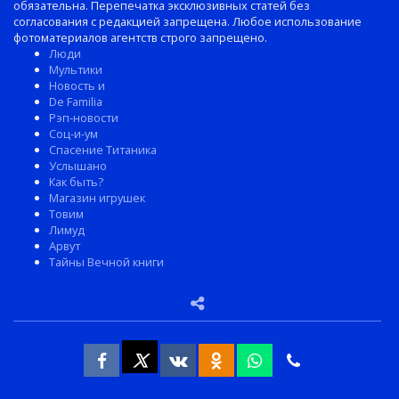
обязательна. Перепечатка эксклюзивных статей без
согласования с редакцией запрещена. Любое использование
фотоматериалов агентств строго запрещено.
Люди
Мультики
Новость и
De Familia
Рэп-новости
Соц-и-ум
Спасение Титаника
Услышано
Как быть?
Магазин игрушек
Товим
Лимуд
Арвут
Тайны Вечной книги