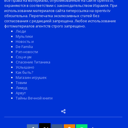
Все права на материалы, опубликованные на сайте opentv.tv,
охраняются в соответствии с законодательством Израиля. При
использовании материалов сайта гиперссылка на opentv.tv
обязательна. Перепечатка эксклюзивных статей без
согласования с редакцией запрещена. Любое использование
фотоматериалов агентств строго запрещено.
Люди
Мультики
Новость и
De Familia
Рэп-новости
Соц-и-ум
Спасение Титаника
Услышано
Как быть?
Магазин игрушек
Товим
Лимуд
Арвут
Тайны Вечной книги