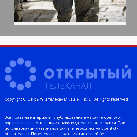
Copyright © Открытый телеканал. תנועת הערבות. All rights reserved.
Все права на материалы, опубликованные на сайте opentv.tv,
охраняются в соответствии с законодательством Израиля. При
использовании материалов сайта гиперссылка на opentv.tv
обязательна. Перепечатка эксклюзивных статей без