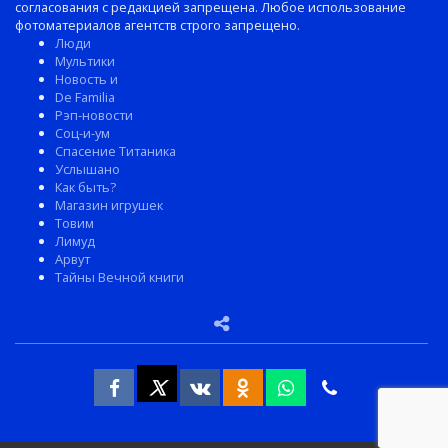
согласования с редакцией запрещена. Любое использование
фотоматериалов агентств строго запрещено.
Люди
Мультики
Новость и
De Familia
Рэп-новости
Соц-и-ум
Спасение Титаника
Услышано
Как быть?
Магазин игрушек
Товим
Лимуд
Арвут
Тайны Вечной книги