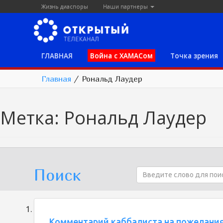
Жизнь диаспоры
Наши партнеры
ГЛАВНАЯ
Война с ХАМАСом
Точка зрения
Главная
/
Рональд Лаудер
Метка:
Рональд Лаудер
Поиск
Комментарий каббалиста на пожелания