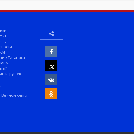
ики
ть и
ilia
овости
-ум
ние Титаника
шано
ыть?
ин игрушек
м
д
 Вечной книги