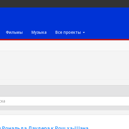
Фильмы
Музыка
Все проекты
 Рональда Лаудера к Рош ха-Шана