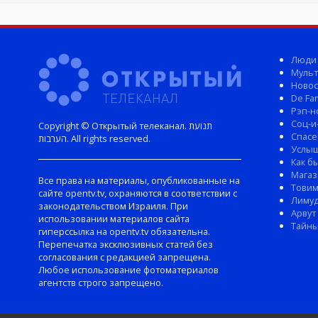
Люди
Мульт
Новос
De Fam
Рэп-н
Соц-и
Copyright © Открытый телеканал. תנועת
Спасе
הערבות. All rights reserved.
Услы
Как б
Магаз
Все права на материалы, опубликованные на
Тови
сайте opentv.tv, охраняются в соответствии с
Лиму
законодательством Израиля. При
Арвут
использовании материалов сайта
Тайны
гиперссылка на opentv.tv обязательна.
Перепечатка эксклюзивных статей без
согласования с редакцией запрещена.
Любое использование фотоматериалов
агентств строго запрещено.