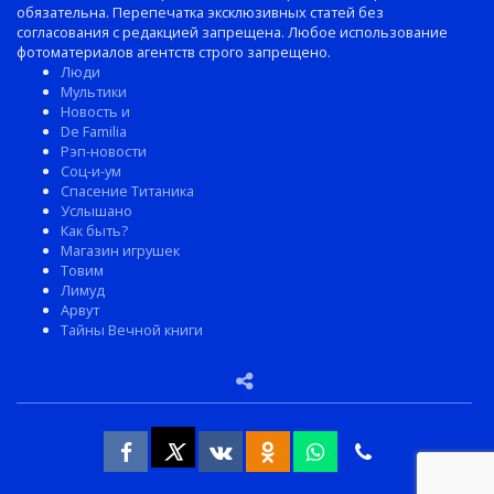
обязательна. Перепечатка эксклюзивных статей без
согласования с редакцией запрещена. Любое использование
фотоматериалов агентств строго запрещено.
Люди
Мультики
Новость и
De Familia
Рэп-новости
Соц-и-ум
Спасение Титаника
Услышано
Как быть?
Магазин игрушек
Товим
Лимуд
Арвут
Тайны Вечной книги