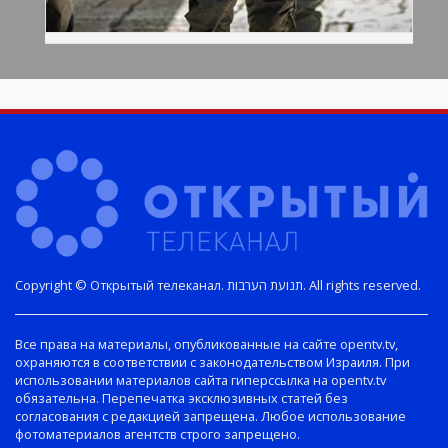
Copyright © Открытый телеканал. תנועת הערבות. All rights reserved.
Все права на материалы, опубликованные на сайте opentv.tv,
охраняются в соответствии с законодательством Израиля. При
использовании материалов сайта гиперссылка на opentv.tv
обязательна. Перепечатка эксклюзивных статей без
согласования с редакцией запрещена. Любое использование
фотоматериалов агентств строго запрещено.