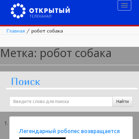
Toggl
naviga
Главная
/
робот собака
Метка:
робот собака
Поиск
Легендарный робопес возвращается