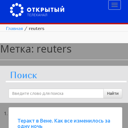
Toggl
naviga
Главная
/
reuters
Метка:
reuters
Поиск
Теракт в Вене. Как все изменилось за
одну ночь