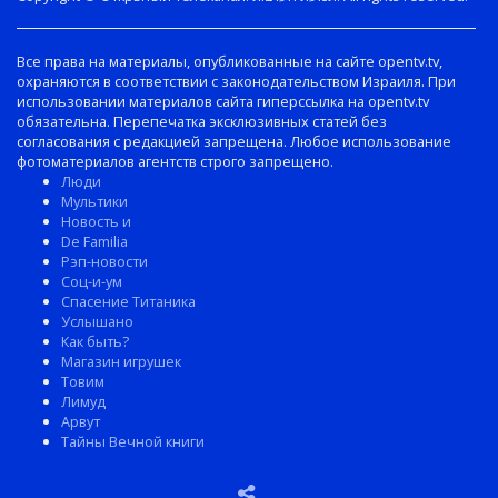
Все права на материалы, опубликованные на сайте opentv.tv,
охраняются в соответствии с законодательством Израиля. При
использовании материалов сайта гиперссылка на opentv.tv
обязательна. Перепечатка эксклюзивных статей без
согласования с редакцией запрещена. Любое использование
фотоматериалов агентств строго запрещено.
Люди
Мультики
Новость и
De Familia
Рэп-новости
Соц-и-ум
Спасение Титаника
Услышано
Как быть?
Магазин игрушек
Товим
Лимуд
Арвут
Тайны Вечной книги