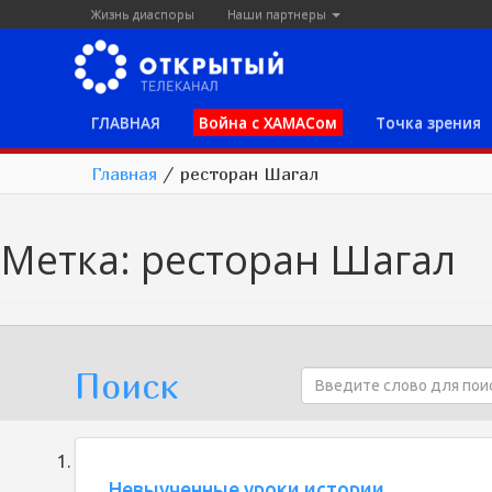
Жизнь диаспоры
Наши партнеры
ГЛАВНАЯ
Война с ХАМАСом
Точка зрения
Главная
/
ресторан Шагал
Метка:
ресторан Шагал
Поиск
Невыученные уроки истории