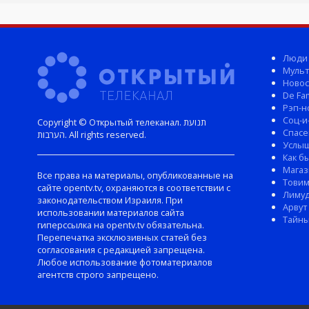
Люди
Мульт
Новос
De Fam
Рэп-н
Соц-и
Copyright © Открытый телеканал. תנועת
Спасе
הערבות. All rights reserved.
Услы
Как б
Магаз
Все права на материалы, опубликованные на
Тови
сайте opentv.tv, охраняются в соответствии с
Лиму
законодательством Израиля. При
Арвут
использовании материалов сайта
Тайны
гиперссылка на opentv.tv обязательна.
Перепечатка эксклюзивных статей без
согласования с редакцией запрещена.
Любое использование фотоматериалов
агентств строго запрещено.