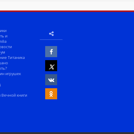
ики
ть и
ilia
овости
-ум
ние Титаника
шано
ыть?
ин игрушек
м
д
 Вечной книги