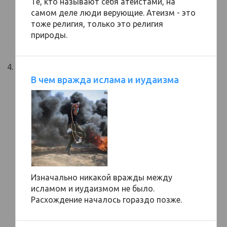
Те, кто называют себя атеистами, на
самом деле люди верующие. Атеизм - это
тоже религия, только это религия
природы.
В чем вражда ислама и иудаизма
Изначально никакой вражды между
исламом и иудаизмом не было.
Расхождение началось гораздо позже.