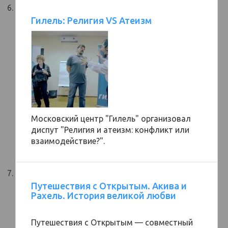
Гилель: Религия VS Атеизм
Московский центр "Гилель" организовал
диспут "Религия и атеизм: конфликт или
взаимодействие?".
Путешествия с Oткрытым. Акива и
Рахель. История великой любви
Путешествия с Oткрытым — совместный