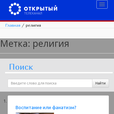
Toggl
naviga
Главная
/
религия
Метка:
религия
Поиск
Воспитание или фанатизм?