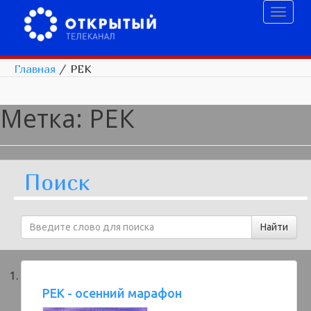
Toggl
naviga
Главная
/
РЕК
Метка:
РЕК
Поиск
РЕК - осенний марафон