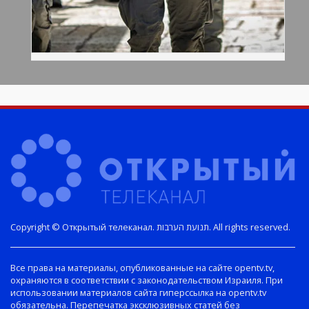
Copyright © Открытый телеканал. תנועת הערבות. All rights reserved.
Все права на материалы, опубликованные на сайте opentv.tv,
охраняются в соответствии с законодательством Израиля. При
использовании материалов сайта гиперссылка на opentv.tv
обязательна. Перепечатка эксклюзивных статей без