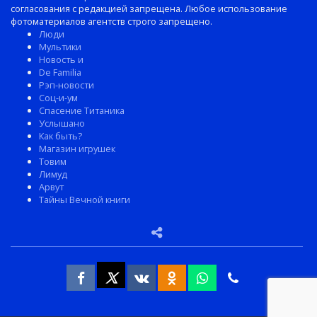
согласования с редакцией запрещена. Любое использование
фотоматериалов агентств строго запрещено.
Люди
Мультики
Новость и
De Familia
Рэп-новости
Соц-и-ум
Спасение Титаника
Услышано
Как быть?
Магазин игрушек
Товим
Лимуд
Арвут
Тайны Вечной книги