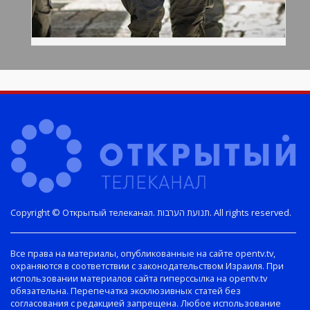
Copyright © Открытый телеканал. תנועת הערבות. All rights reserved.
Все права на материалы, опубликованные на сайте opentv.tv,
охраняются в соответствии с законодательством Израиля. При
использовании материалов сайта гиперссылка на opentv.tv
обязательна. Перепечатка эксклюзивных статей без
согласования с редакцией запрещена. Любое использование