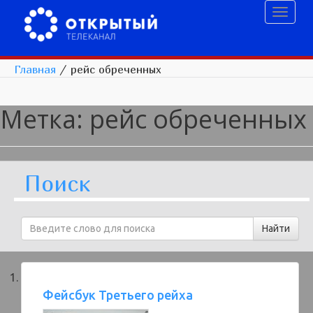
Toggl
naviga
Главная
/
рейс обреченных
Метка:
рейс обреченных
Поиск
Фейсбук Третьего рейха