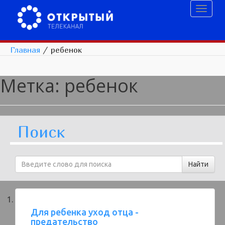
Toggl
naviga
Главная
/
ребенок
Метка:
ребенок
Поиск
Для ребенка уход отца -
предательство