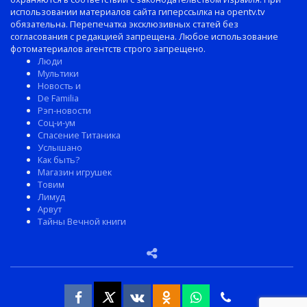
использовании материалов сайта гиперссылка на opentv.tv
обязательна. Перепечатка эксклюзивных статей без
согласования с редакцией запрещена. Любое использование
фотоматериалов агентств строго запрещено.
Люди
Мультики
Новость и
De Familia
Рэп-новости
Соц-и-ум
Спасение Титаника
Услышано
Как быть?
Магазин игрушек
Товим
Лимуд
Арвут
Тайны Вечной книги