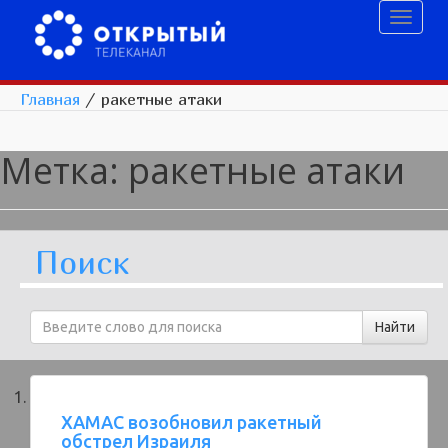
Toggl
naviga
Главная
/
ракетные атаки
Метка:
ракетные атаки
Поиск
ХАМАС возобновил ракетный
обстрел Израиля