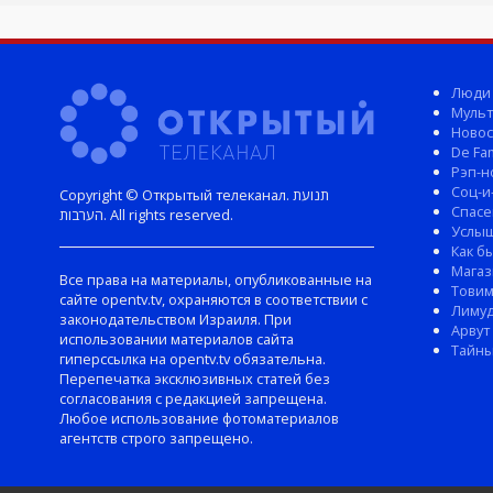
Люди
Мульт
Новос
De Fam
Рэп-н
Соц-и
Copyright © Открытый телеканал. תנועת
Спасе
הערבות. All rights reserved.
Услы
Как б
Магаз
Все права на материалы, опубликованные на
Тови
сайте opentv.tv, охраняются в соответствии с
Лиму
законодательством Израиля. При
Арвут
использовании материалов сайта
Тайны
гиперссылка на opentv.tv обязательна.
Перепечатка эксклюзивных статей без
согласования с редакцией запрещена.
Любое использование фотоматериалов
агентств строго запрещено.