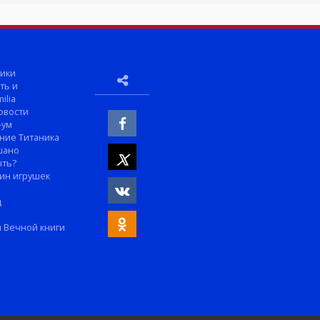
ики
ть и
ilia
овости
-ум
ние Титаника
шано
ыть?
ин игрушек
м
д
 Вечной книги