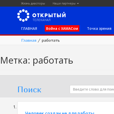
Жизнь диаспоры
Наши партнеры
ГЛАВНАЯ
Война с ХАМАСом
Точка зрения
Главная
/
работать
Метка:
работать
Поиск
Человек создан не для работы