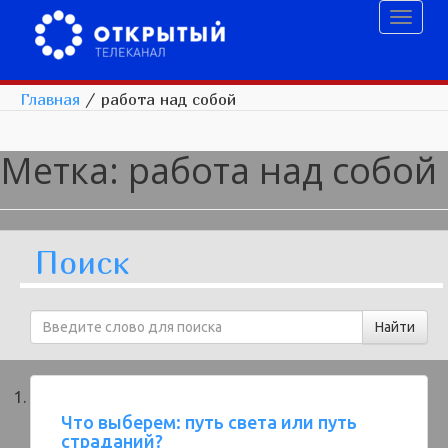
Toggl
naviga
Главная
/
работа над собой
Метка:
работа над собой
Поиск
Что выберем: путь света или путь
страданий?