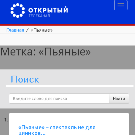
Toggl
naviga
Главная
/
«Пьяные»
Метка:
«Пьяные»
Поиск
«Пьяные» – спектакль не для
циников…