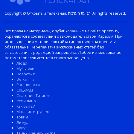
Copyright © Открытый телеканал. תנועת הערבות. All rights reserved.
Все права на материалы, опубликованные на сайте opentv.tv,
охраняются в соответствии с законодательством Израиля. При
использовании материалов сайта гиперссылка на opentv.tv
обязательна. Перепечатка эксклюзивных статей без
согласования с редакцией запрещена. Любое использование
фотоматериалов агентств строго запрещено.
Люди
Мультики
Новость и
De Familia
Рэп-новости
Соц-и-ум
Спасение Титаника
Услышано
Как быть?
Магазин игрушек
Товим
Лимуд
Арвут
Тайны Вечной книги