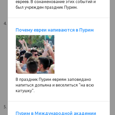
евреев. В ознаменование этих событий и
был учрежден праздник Пурим.
Почему евреи напиваются в Пурим
В праздник Пурим евреям заповедано
напиться допьяна и веселиться "на всю
катушку".
Пурим в Международной академии