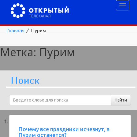
Toggl
naviga
Главная
/
Пурим
Метка:
Пурим
Поиск
Почему все праздники исчезнут, а
Пурим останется?