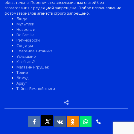
обязательна. Перепечатка эксклюзивных статей без
согласования с редакцией запрещена. Любое использование
фотоматериалов агентств строго запрещено.
Люди
Мультики
Новость и
De Familia
Рэп-новости
Соц-и-ум
Спасение Титаника
Услышано
Как быть?
Магазин игрушек
Товим
Лимуд
Арвут
Тайны Вечной книги