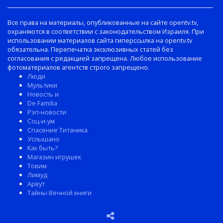
Все права на материалы, опубликованные на сайте opentv.tv,
охраняются в соответствии с законодательством Израиля. При
использовании материалов сайта гиперссылка на opentv.tv
обязательна. Перепечатка эксклюзивных статей без
согласования с редакцией запрещена. Любое использование
фотоматериалов агентств строго запрещено.
Люди
Мультики
Новость и
De Familia
Рэп-новости
Соц-и-ум
Спасение Титаника
Услышано
Как быть?
Магазин игрушек
Товим
Лимуд
Арвут
Тайны Вечной книги