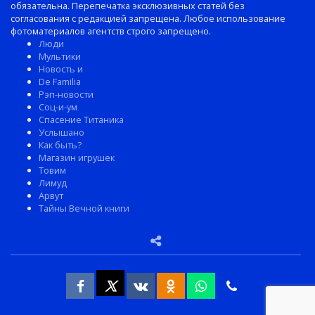
обязательна. Перепечатка эксклюзивных статей без
согласования с редакцией запрещена. Любое использование
фотоматериалов агентств строго запрещено.
Люди
Мультики
Новость и
De Familia
Рэп-новости
Соц-и-ум
Спасение Титаника
Услышано
Как быть?
Магазин игрушек
Товим
Лимуд
Арвут
Тайны Вечной книги