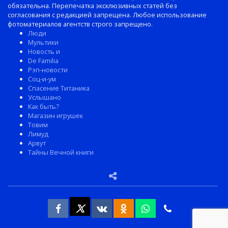
обязательна. Перепечатка эксклюзивных статей без
согласования с редакцией запрещена. Любое использование
фотоматериалов агентств строго запрещено.
Люди
Мультики
Новость и
De Familia
Рэп-новости
Соц-и-ум
Спасение Титаника
Услышано
Как быть?
Магазин игрушек
Товим
Лимуд
Арвут
Тайны Вечной книги