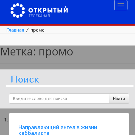
Toggl
naviga
Главная
/
промо
Метка:
промо
Поиск
Направляющий ангел в жизни
каббалиста