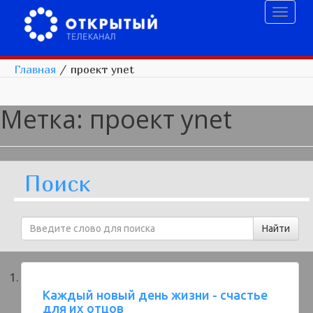
Toggl
naviga
Главная
/
проект ynet
Метка:
проект ynet
Поиск
Каждый новый день жизни - счастье
для их отцов