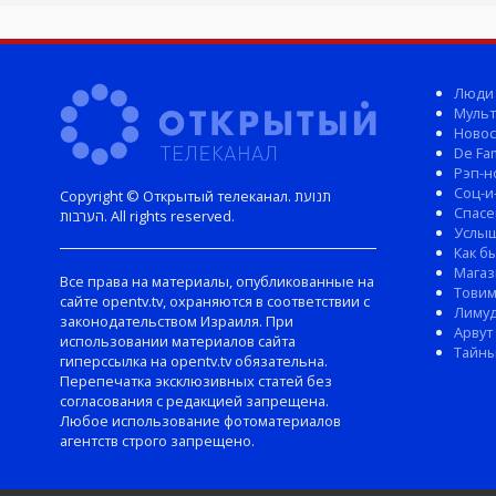
Люди
Мульт
Новос
De Fam
Рэп-н
Соц-и
Copyright © Открытый телеканал. תנועת
Спасе
הערבות. All rights reserved.
Услы
Как б
Магаз
Все права на материалы, опубликованные на
Тови
сайте opentv.tv, охраняются в соответствии с
Лиму
законодательством Израиля. При
Арвут
использовании материалов сайта
Тайны
гиперссылка на opentv.tv обязательна.
Перепечатка эксклюзивных статей без
согласования с редакцией запрещена.
Любое использование фотоматериалов
агентств строго запрещено.