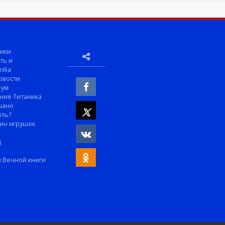
ики
ть и
ilia
овости
-ум
ние Титаника
шано
ыть?
ин игрушек
м
д
 Вечной книги