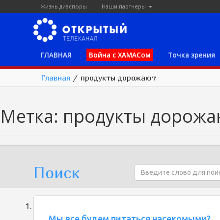
Жизнь диаспоры
Наши партнеры
ГЛАВНАЯ
Война с ХАМАСом
Точка зрения
Главная
/
продукты дорожают
Метка:
продукты дорожа
Поиск
Мы все будем питаться насекомыми?