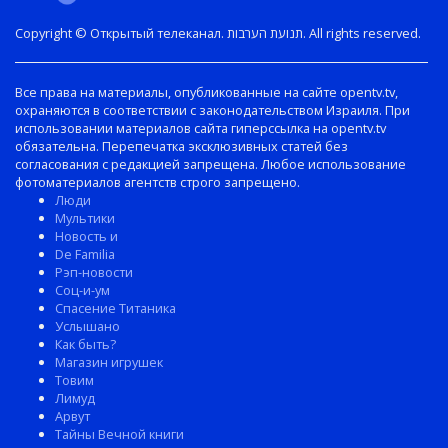
Copyright © Открытый телеканал. תנועת הערבות. All rights reserved.
Все права на материалы, опубликованные на сайте opentv.tv,
охраняются в соответствии с законодательством Израиля. При
использовании материалов сайта гиперссылка на opentv.tv
обязательна. Перепечатка эксклюзивных статей без
согласования с редакцией запрещена. Любое использование
фотоматериалов агентств строго запрещено.
Люди
Мультики
Новость и
De Familia
Рэп-новости
Соц-и-ум
Спасение Титаника
Услышано
Как быть?
Магазин игрушек
Товим
Лимуд
Арвут
Тайны Вечной книги